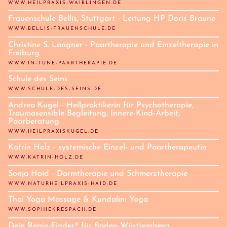
WWW.HEILPRAXIS-WAIBLINGEN.DE
Frauenschule Bellis, Stuttgart - Leitung HP Doris Braune
WWW.BELLIS-FRAUENSCHULE.DE
Christine S. Langner - Paartherapie und Einzeltherapie in
Freiburg
WWW.IN-TUNE-PAARTHERAPIE.DE
Schule des Seins
WWW.SCHULE-DES-SEINS.DE
Andrea Kugel - Heilpraktikerin für Psychotherapie,
Traumasensible Begleitung, Innere-Kind-Arbeit,
Paarberatung
WWW.HEILPRAXISKUGEL.DE
Katrin Holz - systemische Einzel- und Paartherapeutin
WWW.KATRIN-HOLZ.DE
Sonja Haid - Darmtherapie und Schmerztherapie
WWW.NATURHEILPRAXIS-HAID.DE
Thai Yoga Massage & Kundalini Yoga
WWW.SOPHIEKRESPACH.DE
Dein Regio-Finder® für Baden-Württemberg